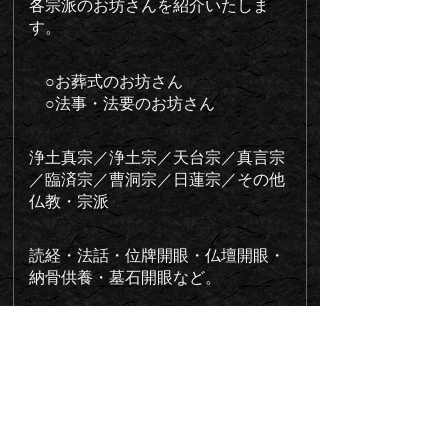
各宗派のお坊さんを紹介いたしま
す。
○お葬式のお坊さん
○法事・法要のお坊さん
浄土真宗／浄土宗／天台宗／真言宗
／臨済宗／曹洞宗／日蓮宗／その他
仏教・宗派
読経・法話・位牌開眼・仏壇開眼・
納骨供養・墓石開眼など。
お気軽にご相談ください。
PAGE
TOP
お知らせ
2023/06/24