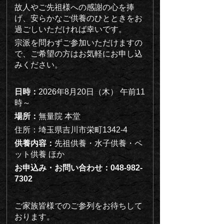
故人やご先祖様への感謝の心を捧
げ、安らかなご供養のひとときをお
過ごしいただければ幸いです。
宗派を問わずご参加いただけますの
で、ご希望の方はお気軽にお申し込
みください。
日時：
2026年8月20日（木） 午前11
時～
場所：
無量院 本堂
住所：埼玉県吉川市栄町1342-4
供養内容：
先祖供養・水子供養・ペ
ット供養 ほか
お申込み・お問い合わせ：048-982-
7302
ご家族皆様でのご参列をお待ちして
おります。